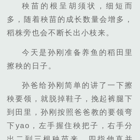
秧苗的根呈胡须状，细短而
多，随着秧苗的成长数量会增多，
稻株旁也会不断长出小枝来。
今天是孙刚准备养鱼的稻田里
擦秧的日子。
孙爸给孙刚简单的讲了一下擦
秧要领，就脱掉鞋子，挽起裤腿下
到田里，孙刚按照爸爸教的要领弯
下yao，左手握住秧把子，右手分
出二到三根秧苗来，四指伸直并