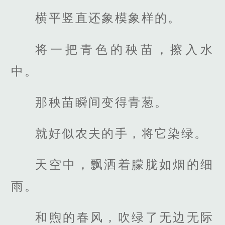
横平竖直还象模象样的。
将一把青色的秧苗，擦入水
中。
那秧苗瞬间变得青葱。
就好似农夫的手，将它染绿。
天空中，飘洒着朦胧如烟的细
雨。
和煦的春风，吹绿了无边无际