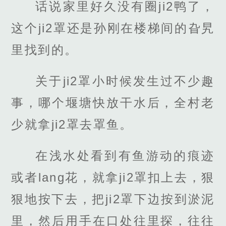
话说家里好久没有圈ji2鸭了，
这个ji2罩还是孙刚在楼梯间的旮旯
里找到的。
关于ji2罩小时候发生过不少趣
事，哪个堰塘快放干水后，全村老
少就拿ji2罩去罩鱼。
在浅水处看到有鱼游动的痕迹
或者lang花，就拿ji2罩扣上去，狠
狠地按下去，把ji2罩下边按到淤泥
里，然后用手在口处往里探，往往