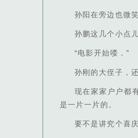
孙阳在旁边也微
孙鹏这几个小点
“电影开始喽，”
孙刚的大侄子，
现在家家户户都
是一片一片的。
要不是讲究个喜