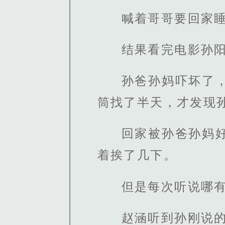
喊着哥哥要回家
结果看完电影孙
孙爸孙妈吓坏了
筒找了半天，才发现
回家被孙爸孙妈
着挨了几下。
但是每次听说哪
赵涵听到孙刚说