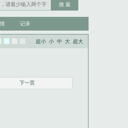
搜 索
情
记录
超小
小
中
大
超大
下一页