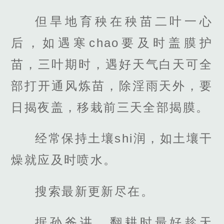
但旱地育秧在秧苗二叶一心
后，如遇寒chao要及时盖膜护
苗，三叶期时，遇好天气白天可全
部打开通风炼苗，除淫雨天外，要
日揭夜盖，移栽前三天全部揭膜。
经常保持土壤shi润，如土壤干
燥就应及时喷水。
搜索最新更新尽在。
据孙爸讲，翻耕时最好趁天