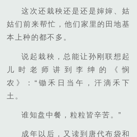
这次还栽秧还是还是婶婶、姑
姑们前来帮忙，他们家里的田地基
本上种的都不多。
说起栽秧，总能让孙刚联想起
儿时老师讲到李绅的《悯
农》：“锄禾日当午，汗滴禾下
土。
谁知盘中餐，粒粒皆辛苦。”
成年以后，又读到唐代布袋和