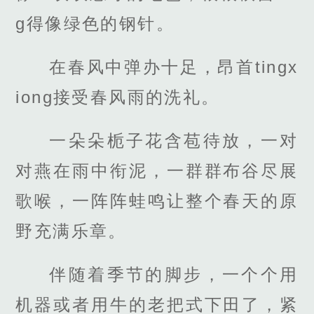
g得像绿色的钢针。
在春风中弹办十足，昂首tingx
iong接受春风雨的洗礼。
一朵朵栀子花含苞待放，一对
对燕在雨中衔泥，一群群布谷尽展
歌喉，一阵阵蛙鸣让整个春天的原
野充满乐章。
伴随着季节的脚步，一个个用
机器或者用牛的老把式下田了，紧