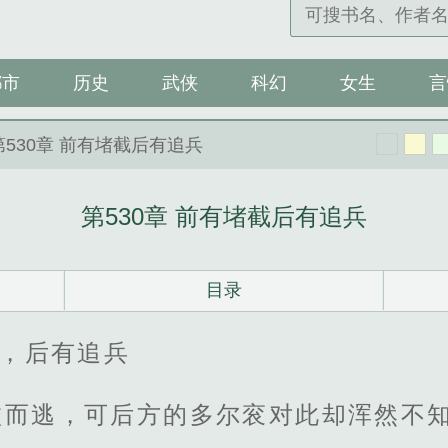
都市
历史
武侠
科幻
女生
言
第530章 前有堵截后有追兵
第530章 前有堵截后有追兵
目录
截，后有追兵
败而逃，可后方的多尔衮对此却浑然不