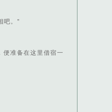
相吧。”
，便准备在这里借宿一
。