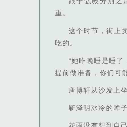
跟季弘毅分别之
重。
这个时节，街上
吃的。
“她昨晚睡是睡
提前做准备，你们可
唐博轩从沙发上
靳泽明冰冷的眸
花雨没有想到自