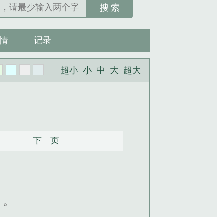
搜 索
情
记录
超小
小
中
大
超大
下一页
知。