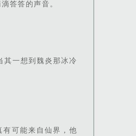
滴滴答答的声音。
当其一想到魏炎那冰冷
真有可能来自仙界，他