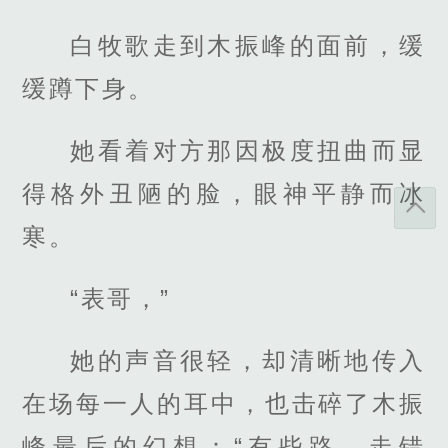
白牧歌走到木振峰的面前，缓
缓蹲下身。
她看着对方那因极度扭曲而显
得格外丑陋的脸，眼神平静而冰
寒。
“表哥，”
她的声音很轻，却清晰地传入
在场每一人的耳中，也击碎了木振
峰最后的幻想：“有些路，走错