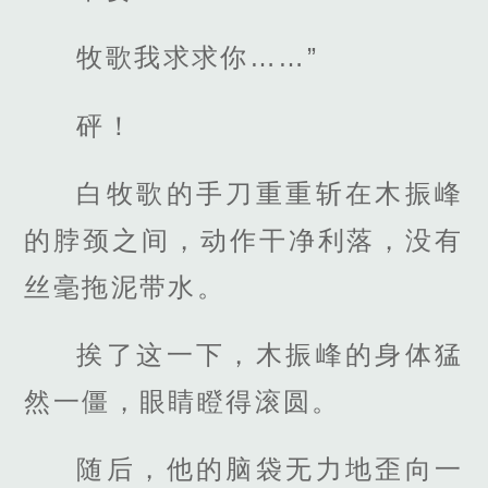
牧歌我求求你……”
砰！
白牧歌的手刀重重斩在木振峰
的脖颈之间，动作干净利落，没有
丝毫拖泥带水。
挨了这一下，木振峰的身体猛
然一僵，眼睛瞪得滚圆。
随后，他的脑袋无力地歪向一