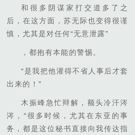
和很多阴谋家打交道多了之
后，在这方面，苏无际也变得很谨
慎，尤其是对任何“无意泄露”
，都抱有本能的警惕。
“是我把他灌得不省人事后才套
出来的！”
木振峰急忙辩解，额头冷汗涔
涔，“很多时候，尤其在东亚的事
务，都是这位秘书直接向我传达指