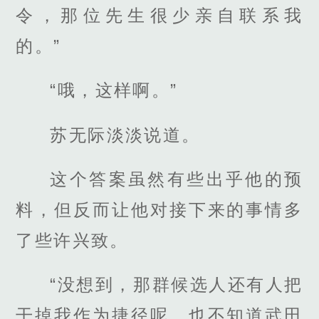
令，那位先生很少亲自联系我
的。”
“哦，这样啊。”
苏无际淡淡说道。
这个答案虽然有些出乎他的预
料，但反而让他对接下来的事情多
了些许兴致。
“没想到，那群候选人还有人把
干掉我作为捷径呢，也不知道武田