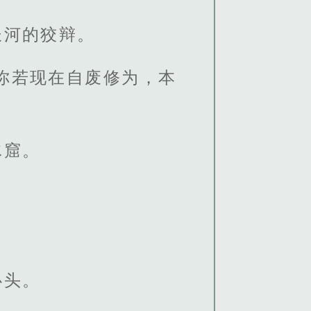
长河的狡辩。
你若现在自废修为，本
冰窟。
。
心头。