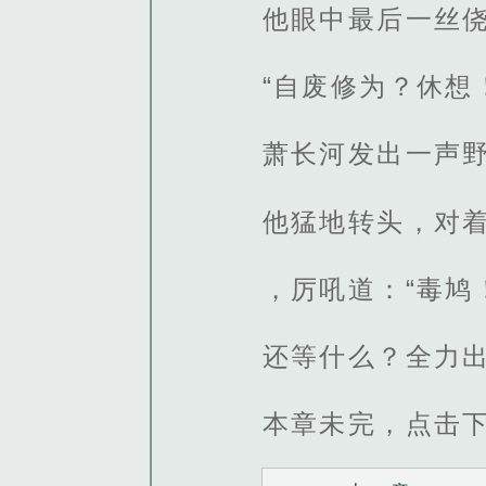
他眼中最后一丝
“自废修为？休想
萧长河发出一声
他猛地转头，对着
，厉吼道：“毒鸠
还等什么？全力出
本章未完，点击