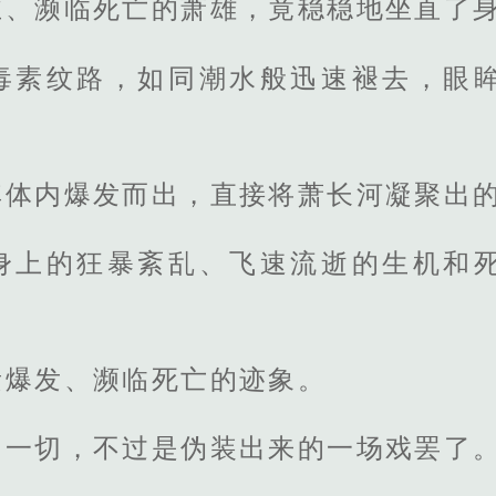
丝、濒临死亡的萧雄，竟稳稳地坐直了
毒素纹路，如同潮水般迅速褪去，眼
其体内爆发而出，直接将萧长河凝聚出
身上的狂暴紊乱、飞速流逝的生机和
素爆发、濒临死亡的迹象。
的一切，不过是伪装出来的一场戏罢了