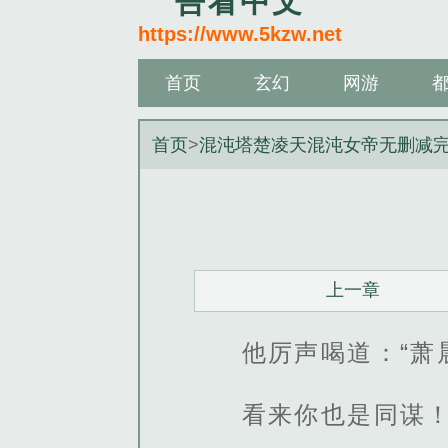
吾看中文
https://www.5kzw.net
首页
玄幻
网游
首页
>
混沌塔楚凌天混沌女帝无删减
上一章
他厉声喝道：“萧
看来你也是同谋！