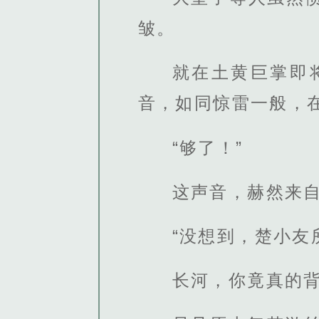
皱。
就在土黄巨掌即
音，如同惊雷一般，
“够了！”
这声音，赫然来
“没想到，楚小友
长河，你竟真的背