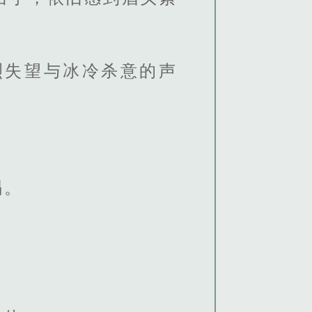
烈失望与冰冷杀意的声
榻。