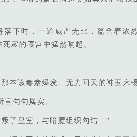
将落下时，一道威严无比，蕴含着浓
在死寂的寝宫中猛然响起。
自那本该毒素爆发、无力回天的神玉床
所言句句属实。
叛了皇室，与暗魔组织勾结！”