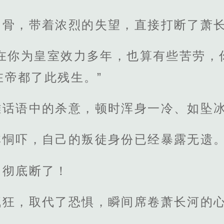
彻骨，带着浓烈的失望，直接打断了萧
念在你为皇室效力多年，也算有些苦劳，
在帝都了此残生。”
雄话语中的杀意，顿时浑身一冷、如坠
非恫吓，自己的叛徒身份已经暴露无遗
，彻底断了！
疯狂，取代了恐惧，瞬间席卷萧长河的