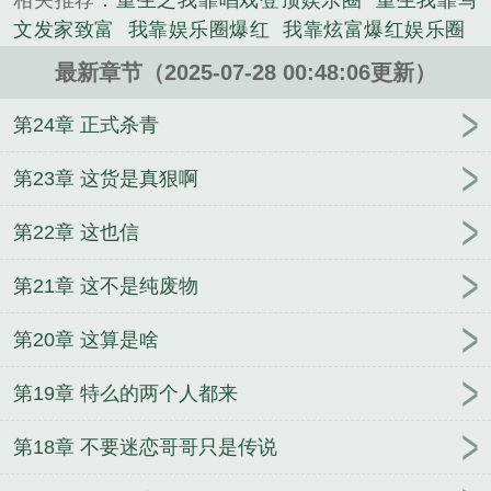
相关推荐：
重生之我靠唱戏登顶娱乐圈
重生我靠写
文发家致富
我靠娱乐圈爆红
我靠炫富爆红娱乐圈
我靠算命混娱乐圈
重生我靠选秀再度爆红
重生我靠
最新章节（2025-07-28 00:48:06更新）
异能发家致富
重生我靠才华征服娱乐圈txt
重生靠脸
混娱乐圈下拉式
重生靠脸混娱乐圈下拉式漫画
我靠
第24章 正式杀青
娱乐圈飞升成仙
重生靠脸混娱乐圈6漫画
重生后我
靠脸混娱乐圈
重生之我靠才华征服娱乐圈
我靠离婚
第23章 这货是真狠啊
火遍娱乐圈重生
重生靠脸混娱乐圈漫画免费
重生靠
第22章 这也信
脸混娱乐圈
我靠混娱乐圈飞升
重生娱乐圈我靠实力
洗白
我靠运气走红娱乐圈
重生我靠武力征服娱乐
第21章 这不是纯废物
圈
我靠综艺圈粉无数
我靠实力在娱乐圈爆红
重生
04我靠
我靠混娱乐圈飞升成仙
第20章 这算是啥
第19章 特么的两个人都来
第18章 不要迷恋哥哥只是传说