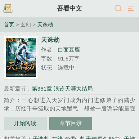
吾看中文
首页
> 玄幻 >
天诛劫
天诛劫
作者：
白面豆腐
字数：91.6万字
状态：连载中
最新章节：
第361章 浪迹天涯大结局
简介：一心想进入天罗门成为内门进修弟子的陆少
承，历经千辛汲取的天地罡气，却被一股诡异能量强
行压制，不能任由自己驱用。一次偶然的经历，却意
开始阅读
章节目录
外间得知了体内的诡异能量，竟是一种狠毒无比的咒
劫。为了解开咒劫，他被迫卷入了宗派之间的纷争之