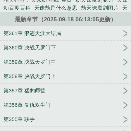
相关推荐：
天诛劫 在线 免费
劫天诛魔剑能力
天诛
中，意外成为了天罗门的入室弟子。当魔族强势袭
劫百度百科
天诛劫是什么意思
劫天诛魔剑图片
天
来，大弘王朝百姓遭受死亡威胁，五大门派相继瓦解
诛劫是什么
劫天诛魔剑厉害吗
劫天诛魔剑有多强
溃散，天罗门面临空前灾难之时，他能否顺利解开封
最新章节（2025-09-18 06:13:05更新）
天诛劫厉害吗
印在自己体内的咒劫，重振天罗门，成为众人...
第361章 浪迹天涯大结局
《天诛劫》是白面豆腐精心创作的玄幻类小说。
第360章 决战天罗门下
第359章 决战天罗门中
第358章 决战天罗门上
第357章 猛豹师营
第356章 复仇双生门
第355章 联手