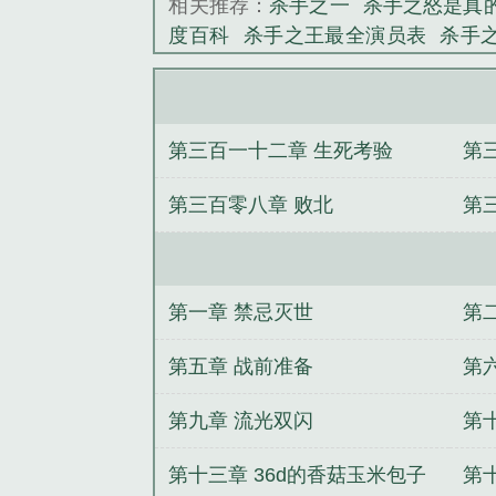
相关推荐：
杀手之一
杀手之怒是真
度百科
杀手之王最全演员表
杀手
夜
杀手之门
杀手之间电影在线播
杀手之歌
杀手之神
杀手之刃勇者斗
杀手之爱
杀手之王 百科
杀手之痛
第三百一十二章 生死考验
第
第三百零八章 败北
第
第一章 禁忌灭世
第
第五章 战前准备
第
第九章 流光双闪
第
第十三章 36d的香菇玉米包子
第