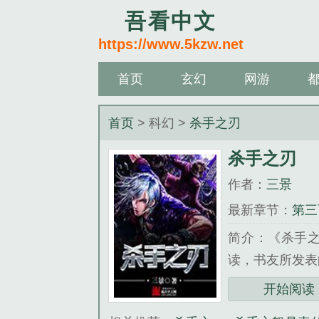
吾看中文
https://www.5kzw.net
首页
玄幻
网游
首页
> 科幻 >
杀手之刃
杀手之刃
作者：
三景
最新章节：
第三
简介：《杀手
读，书友所发表
《杀手之刃》是
开始阅读