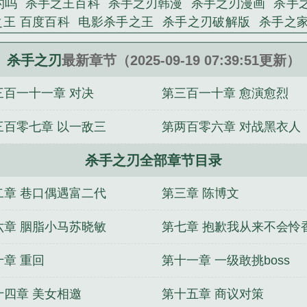
的吗
杀手之王百科
杀手之刃韩漫
杀手之刃漫画
杀手
之王 百度百科
电影杀手之王
杀手之刃破解版
杀手之
放
杀手之王什么意思
杀手之剑
杀手之名
杀手之眼
法
恶龙3
杀手之旅
杀手之道
杀手之恋
杀手之家电影
杀手之刃
最新章节（2025-09-19 07:39:51更新）
杀手之王普通话在线播放
杀手之死
三百一十一章 对决
第三百一十章 愈演愈烈
三百零七章 以一敌三
第两百零六章 对战黑衣人
杀手之刃全部章节目录
二章 巷口偶遇富二代
第三章 陈博文
六章 胭脂小马苏晓敏
第七章 抱歉我从来不会怜
玉
十章 重回
第十一章 一级敢挑boss
十四章 美女相邀
第十五章 商议对策