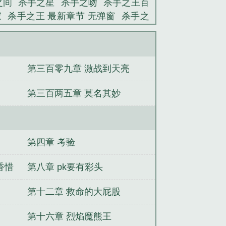
之间
杀手之星
杀手之吻
杀手之王百
家
杀手之王 最新章节 无弹窗
杀手之
师杀手之刃
杀手之失败任务 完整版
杀手之都是哪里
杀手之证
杀手之情
第三百零九章 激战到天亮
第三百两五章 莫名其妙
第四章 考验
香惜
第八章 pk要有彩头
第十二章 救命的大屁股
第十六章 烈焰魔熊王