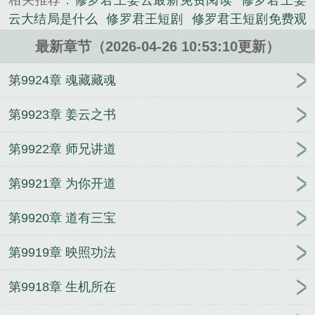
相关推荐：
修罗君王姜云最新免费阅读
修罗君王姜
云大结局是什么
修罗君王短剧
修罗君王短剧免费观
看
修罗君王电视剧在线观看
修罗君王免费观看
修
最新章节（2026-04-26 10:53:10更新）
罗君王姜云姜月柔8597章节
修罗君王爆火短剧
修罗
君王姜云免费无弹窗
修罗君王短剧热播
修罗君王姜
第9924章 魂藏藏魂
云姜月柔
修罗君王姜云免费阅读
修罗君王百度百
科
修罗君主的叫什么名字
修罗君王姜云姜月柔最新
第9923章 姜云之书
章节
修罗君王姜云姜月柔全文阅读
修罗君王姜云
第9922章 师兄讲道
修罗君王姜云姜月柔8510章节
第9921章 为你开道
第9920章 道有三宝
第9919章 映照功法
第9918章 生机所在