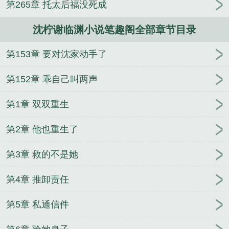
第265章 托太后福没死成
沈柠谢临渊小说笔趣阁全部章节目录
第153章 要对沈家动手了
第152章 乖自己叫两声
第1章 双双重生
第2章 他也重生了
第3章 救的不是她
第4章 推卸责任
第5章 私通信件