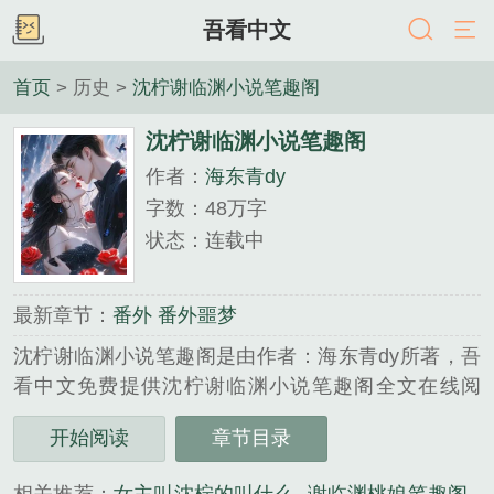
吾看中文
首页
> 历史 >
沈柠谢临渊小说笔趣阁
沈柠谢临渊小说笔趣阁
作者：
海东青dy
字数：48万字
状态：连载中
最新章节：
番外 番外噩梦
沈柠谢临渊小说笔趣阁是由作者：海东青dy所著，吾
看中文免费提供沈柠谢临渊小说笔趣阁全文在线阅
读。
开始阅读
章节目录
三秒记住本站：吾看中文 网址：www.5kzw.net...
《沈柠谢临渊小说笔趣阁》是海东青dy精心创作的历