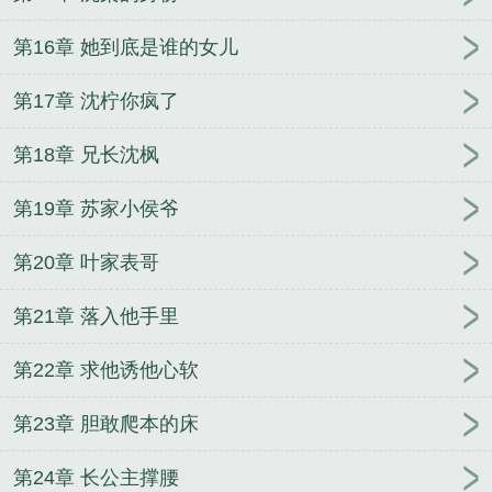
第16章 她到底是谁的女儿
第17章 沈柠你疯了
第18章 兄长沈枫
第19章 苏家小侯爷
第20章 叶家表哥
第21章 落入他手里
第22章 求他诱他心软
第23章 胆敢爬本的床
第24章 长公主撑腰