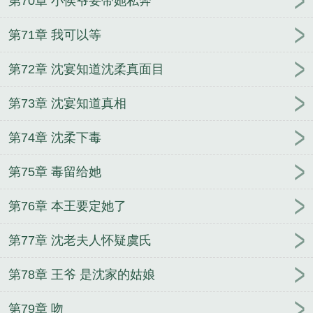
第70章 小侯爷要带她私奔
第71章 我可以等
第72章 沈宴知道沈柔真面目
第73章 沈宴知道真相
第74章 沈柔下毒
第75章 毒留给她
第76章 本王要定她了
第77章 沈老夫人怀疑虞氏
第78章 王爷 是沈家的姑娘
第79章 吻