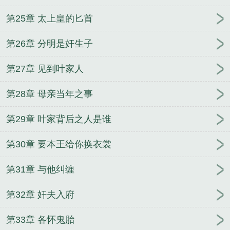
第25章 太上皇的匕首
第26章 分明是奸生子
第27章 见到叶家人
第28章 母亲当年之事
第29章 叶家背后之人是谁
第30章 要本王给你换衣裳
第31章 与他纠缠
第32章 奸夫入府
第33章 各怀鬼胎