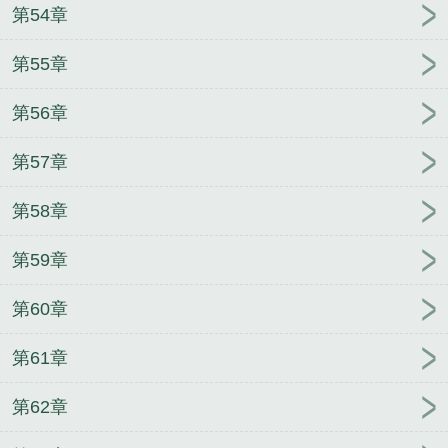
第54章
第55章
第56章
第57章
第58章
第59章
第60章
第61章
第62章