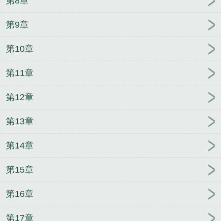
第8章
第9章
第10章
第11章
第12章
第13章
第14章
第15章
第16章
第17章