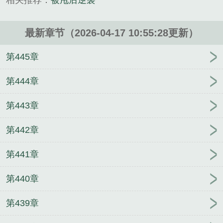
相关推荐：
被甩后逆袭
最新章节（2026-04-17 10:55:28更新）
第445章
第444章
第443章
第442章
第441章
第440章
第439章