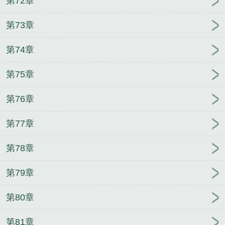
第72章
第73章
第74章
第75章
第76章
第77章
第78章
第79章
第80章
第81章