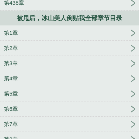
第438章
被甩后，冰山美人倒贴我全部章节目录
第1章
第2章
第3章
第4章
第5章
第6章
第7章