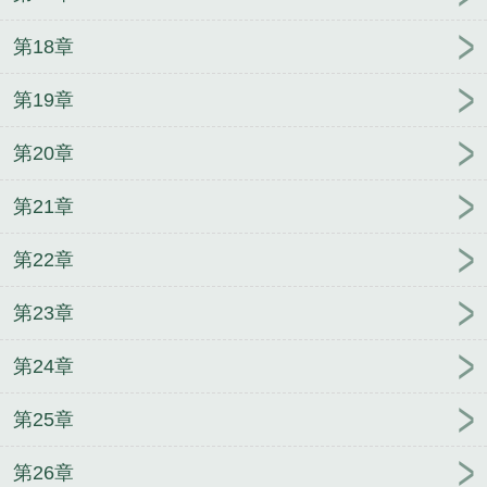
第18章
第19章
第20章
第21章
第22章
第23章
第24章
第25章
第26章