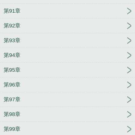
第91章
第92章
第93章
第94章
第95章
第96章
第97章
第98章
第99章