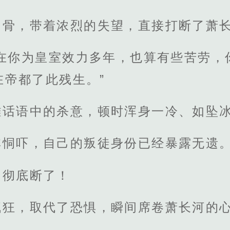
彻骨，带着浓烈的失望，直接打断了萧
念在你为皇室效力多年，也算有些苦劳，
在帝都了此残生。”
雄话语中的杀意，顿时浑身一冷、如坠
非恫吓，自己的叛徒身份已经暴露无遗
，彻底断了！
疯狂，取代了恐惧，瞬间席卷萧长河的