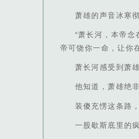
萧雄的声音冰寒
“萧长河，本帝
帝可饶你一命，让你
萧长河感受到萧
他知道，萧雄绝
装傻充愣这条路
一股歇斯底里的