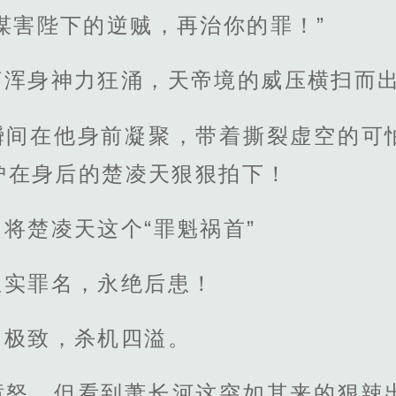
谋害陛下的逆贼，再治你的罪！”
河浑身神力狂涌，天帝境的威压横扫而
瞬间在他身前凝聚，带着撕裂虚空的可
护在身后的楚凌天狠狠拍下！
将楚凌天这个“罪魁祸首”
坐实罪名，永绝后患！
了极致，杀机四溢。
愤怒，但看到萧长河这突如其来的狠辣