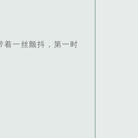
带着一丝颤抖，第一时