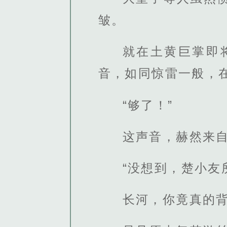
皱。
就在土黄巨掌即
音，如同惊雷一般，
“够了！”
这声音，赫然来
“没想到，楚小友
长河，你竟真的背