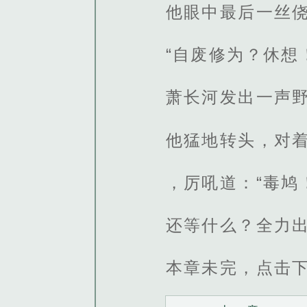
他眼中最后一丝
“自废修为？休想
萧长河发出一声
他猛地转头，对着
，厉吼道：“毒鸠
还等什么？全力出
本章未完，点击