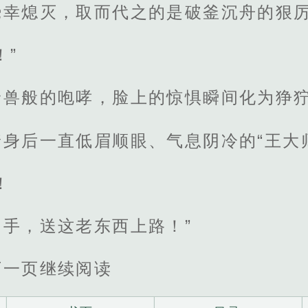
侥幸熄灭，取而代之的是破釜沉舟的狠
！”
野兽般的咆哮，脸上的惊惧瞬间化为狰
身后一直低眉顺眼、气息阴冷的“王大
！
手，送这老东西上路！”
下一页继续阅读