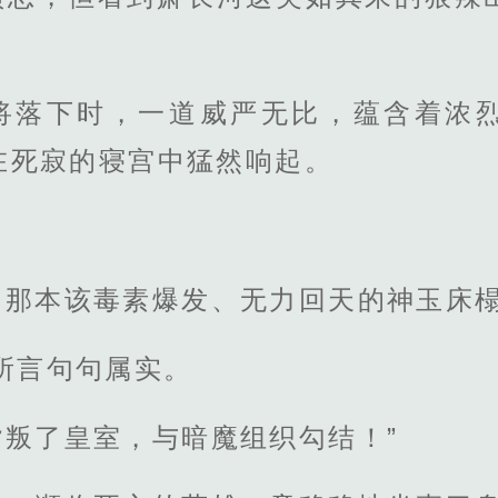
将落下时，一道威严无比，蕴含着浓
在死寂的寝宫中猛然响起。
自那本该毒素爆发、无力回天的神玉床
所言句句属实。
叛了皇室，与暗魔组织勾结！”