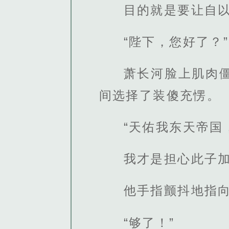
目的就是要让自
“陛下，您好了？”
萧长河脸上肌肉
间选择了装傻充愣。
“天佑我东天帝国
我才是担心此子加
他手指颤抖地指
“够了！”