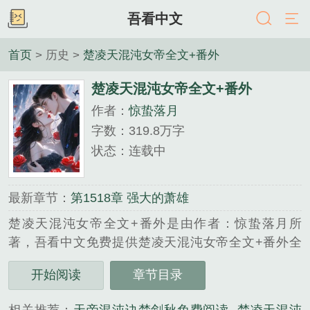
吾看中文
首页
> 历史 >
楚凌天混沌女帝全文+番外
楚凌天混沌女帝全文+番外
作者：
惊蛰落月
字数：319.8万字
状态：连载中
最新章节：
第1518章 强大的萧雄
楚凌天混沌女帝全文+番外是由作者：惊蛰落月所
著，吾看中文免费提供楚凌天混沌女帝全文+番外全
文在线阅读。
开始阅读
章节目录
三秒记住本站：吾看中文 网址：www.5kzw.net...
《楚凌天混沌女帝全文+番外》是惊蛰落月精心创作