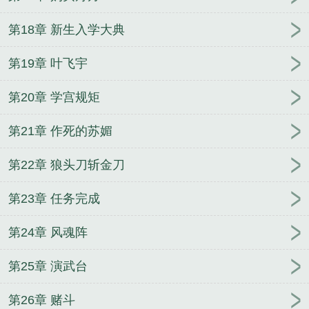
第18章 新生入学大典
第19章 叶飞宇
第20章 学宫规矩
第21章 作死的苏媚
第22章 狼头刀斩金刀
第23章 任务完成
第24章 风魂阵
第25章 演武台
第26章 赌斗