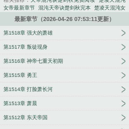
相关推荐：
天帝混沌诀楚剑秋免费阅读
楚凌天混沌
的历史类小说。
女帝最新章节
混沌天帝诀楚剑秋完本
楚凌天混沌女
帝最新章节更新列表
∴混沌天帝决楚建秋
混沌天帝
最新章节（2026-04-26 07:53:11更新）
诀楚剑秋女主
混沌女帝和楚凌天的
楚凌天混沌女帝
免费阅读
混沌天帝诀楚剑秋简介
混沌天帝诀楚剑秋
第1518章 强大的萧雄
全文免费阅读
楚凌天混沌女帝完结版最新章节列表
混沌天帝诀楚剑秋最新章节
混沌天帝诀楚剑秋免费
第1517章 叛徒现身
混沌天帝诀楚剑秋全文
混沌天帝诀楚剑秋全文阅读
第1516章 神帝七重天初期
257章
楚凌天混沌女帝名字叫什么
混沌天帝楚剑秋
全文400
混沌天帝诀楚剑秋无弹窗
第1515章 勇王
第1514章 打脸萧长河
第1513章 萧晨
第1512章 东天帝国