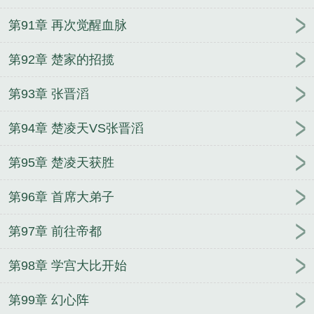
第91章 再次觉醒血脉
第92章 楚家的招揽
第93章 张晋滔
第94章 楚凌天VS张晋滔
第95章 楚凌天获胜
第96章 首席大弟子
第97章 前往帝都
第98章 学宫大比开始
第99章 幻心阵