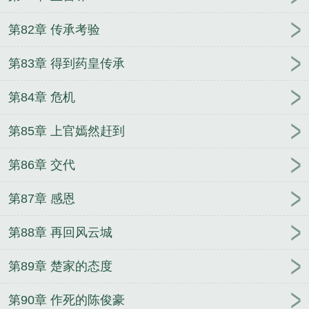
第82章 传承考验
第83章 得到药皇传承
第84章 危机
第85章 上官嫣然赶到
第86章 交代
第87章 感恩
第88章 再回风云城
第89章 楚家的态度
第90章 作死的陈俊豪