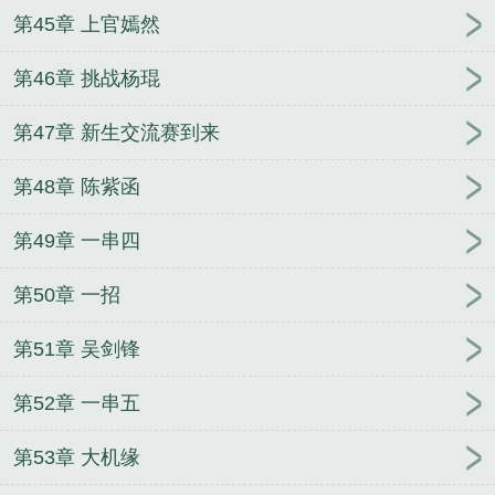
第45章 上官嫣然
第46章 挑战杨琨
第47章 新生交流赛到来
第48章 陈紫函
第49章 一串四
第50章 一招
第51章 吴剑锋
第52章 一串五
第53章 大机缘