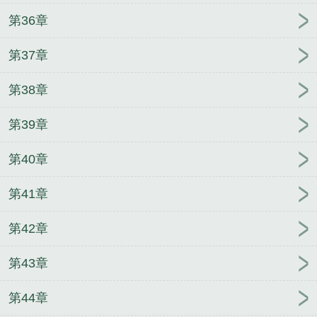
第36章
第37章
第38章
第39章
第40章
第41章
第42章
第43章
第44章