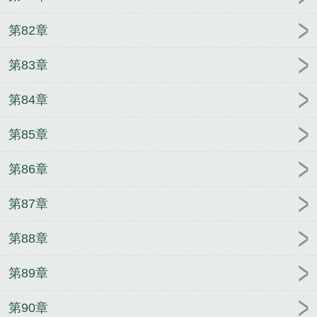
第82章
第83章
第84章
第85章
第86章
第87章
第88章
第89章
第90章