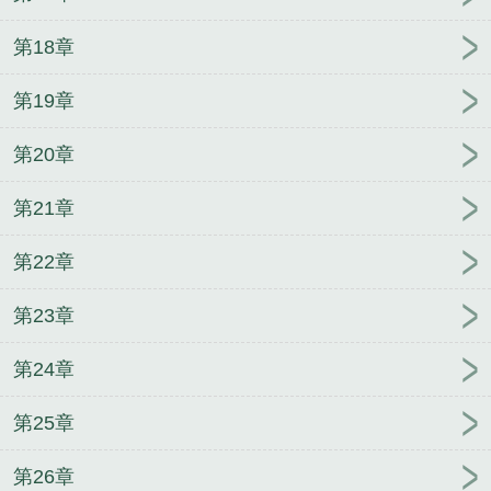
第18章
第19章
第20章
第21章
第22章
第23章
第24章
第25章
第26章