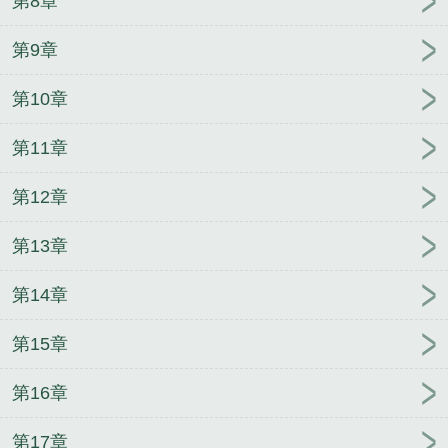
第8章
第9章
第10章
第11章
第12章
第13章
第14章
第15章
第16章
第17章