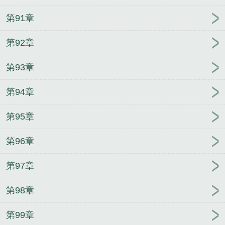
第91章
第92章
第93章
第94章
第95章
第96章
第97章
第98章
第99章