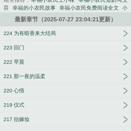
相关推荐：
幸福小农民王小峰
幸福小农民短剧马玉
芬
幸福的小农民故事
幸福小农民免费阅读全文
小
农民的幸福生活大海
幸福小农民叶凡
幸福小农民笔
最新章节（2025-07-27 23:04:21更新）
趣阁全文
幸福的小农民最新章节
幸福小农民赵晓
年
幸福的小农民阅读
幸福小农民李大全
幸福的小
224 为有暗香来大结局
农民叶飞
幸福的小农民叶飞赵飞儿
电子书小农民的
幸福生活
电子书幸福小农民
幸福的小农民 腼腆的
223 回门
胖子
幸福小农民免费全文
幸福的小农民叶飞免费阅
222 早晨
读
幸福小农民阅读
幸福小农民孙刚
幸福小农民免
费
幸福小农民季大韦
幸福小农民李甜
幸福的小农
221 那一夜的温柔
民免费
最幸福的小农民
幸福的小农民赵小刚
幸福
小农民李甜免费全集
幸福的小农民叶飞结局
幸福的
220 心情
小农民李大伟
幸福小农民民2张光明
幸福小农民全
文
幸福的小农民图片
幸福小农民 1080p
幸福的小
219 仪式
农民孙刚
217 抬嫁妆