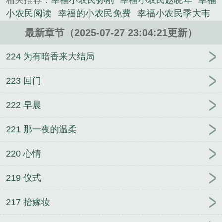
相关推荐：
幸福小农民孙刚
幸福小农民赵晓年
幸福
小农民阅读
幸福的小农民免费
幸福小农民季大韦
电子书小农民的幸福生活
幸福的小农民赵小刚
幸福
最新章节（2025-07-27 23:04:21更新）
的小农民叶飞结局
幸福小农民免费
幸福小农民
1080p
幸福的小农民最新章节
幸福小农民王小峰
224 为有暗香来大结局
幸福的小农民图片
最幸福的小农民
小农民的幸福生
活大海
幸福的小农民。在哪个APP能看?
幸福的小
223 回门
农民小游戏
幸福小农民李甜
幸福小农民民2张光明
222 早晨
幸福的小农民叶飞
幸福小农民李甜免费全集
幸福的
小农民叶飞赵飞儿
幸福的小农民阅读
幸福小农民李
221 那一夜的温柔
大全
幸福的小农民孙刚
幸福小农民全文
幸福小农
民笔趣阁全文
幸福的小农民李大伟
电子书幸福小农
220 心情
民
幸福小农民叶凡
幸福的小农民 腼腆的胖子
幸福
小农民免费全文
幸福小农民短剧马玉芬
幸福的小农
219 仪式
民故事
幸福的小农民叶飞免费阅读
217 抬嫁妆