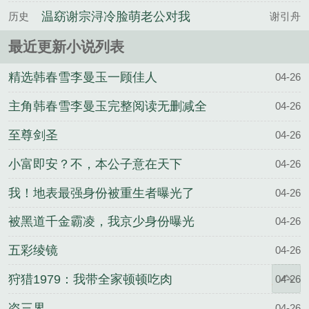
饽了姜云檀沈鹤归全文完整
温窈谢宗浔冷脸萌老公对我
历史
谢引舟
版
强制爱夜夜失控百度云
最近更新小说列表
精选韩春雪李曼玉一顾佳人
04-26
主角韩春雪李曼玉完整阅读无删减全
04-26
文
至尊剑圣
04-26
小富即安？不，本公子意在天下
04-26
我！地表最强身份被重生者曝光了
04-26
被黑道千金霸凌，我京少身份曝光
04-26
五彩绫镜
04-26
狩猎1979：我带全家顿顿吃肉
04-26
盗三界
04-26