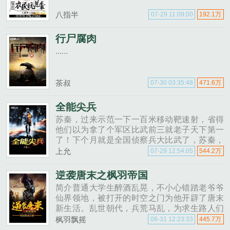
八指半
07-29 11:09:00
192.1万
行尸腐肉
......
茶叔
07-30 03:35:48
471.6万
全能尖兵
苏秦，过来示范一下一百米移动靶速射，省得
他们以为拿了个军区比武前三就老子天下第一
了！下个月就是全国侦察兵大比武了，苏秦，
去给我把全国第一拿回来！喂，老张，把你们
上允
07-29 12:54:05
544.2万
军区的苏秦借给我用一段时间，我们想请他带
带我们的海军陆战队！......
逆袭唐末之枫羽帝国
简介普通大学生醉酒乱晃，不小心错踏老爷爷
仙界领地，被打开的时空之门为他开辟了唐末
新生活。乱世朝代，兵荒马乱，为求生路人们
费尽周折。少年虽初来乍到，却懂得人民疾
枫羽飘摇
08-31 12:23:33
445.7万
苦，为救苍生，铤而走险。临危受命，他从此