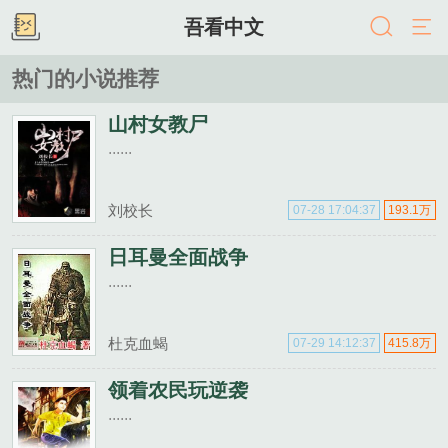
吾看中文
热门的小说推荐
山村女教尸
......
刘校长
07-28 17:04:37
193.1万
日耳曼全面战争
......
杜克血蝎
07-29 14:12:37
415.8万
领着农民玩逆袭
......