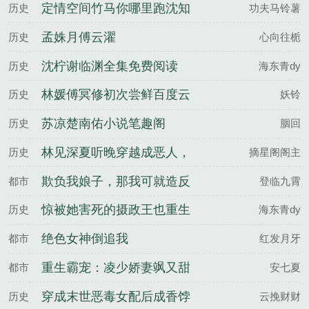
定情空间竹马你哪里跑沈知
历史
功夫马铃薯
棠伍远征全文完整版
孟姝月傅云濯
历史
心向往栀
沈柠谢临渊全集免费阅读
历史
海东青dy
林媛傅冥修初次尝鲜百度云
历史
妖铃
苏凉楚南佑小说笔趣阁
历史
胭回
林见深夏听晚穿越成恶人，
历史
摘星阁阁主
我成了妹妹的救世主百度云
欺负我娘子，那我可就造反
都市
登临九霄
了
惊被她害死的摄政王也重生
历史
海东青dy
了沈柠谢临渊全文完整版
绝色女神倒追我
都市
红发月牙
重生霸宠：凌少娇妻飒又甜
都市
安七夏
穿成末世恶毒女配后成香饽
历史
云挽财财