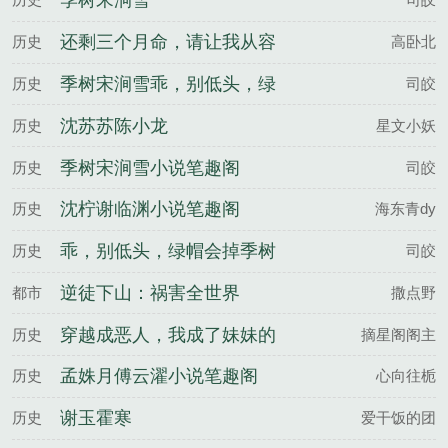
季树宋涧雪
还剩三个月命，请让我从容
历史
高卧北
赴死庄子昂苏雨蝶全文完整
季树宋涧雪乖，别低头，绿
历史
司皎
版
帽会掉百度云
沈苏苏陈小龙
历史
星文小妖
季树宋涧雪小说笔趣阁
历史
司皎
沈柠谢临渊小说笔趣阁
历史
海东青dy
乖，别低头，绿帽会掉季树
历史
司皎
宋涧雪全文完整版
逆徒下山：祸害全世界
都市
撒点野
穿越成恶人，我成了妹妹的
历史
摘星阁阁主
救世主林见深夏听晚全文完
孟姝月傅云濯小说笔趣阁
历史
心向往栀
整版
谢玉霍寒
历史
爱干饭的团