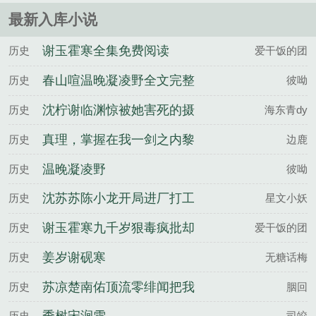
投笔从戎，为兄弟两肋插刀，为天......
最新入库小说
谢玉霍寒全集免费阅读
历史
爱干饭的团
春山喧温晚凝凌野全文完整
历史
彼呦
版
沈柠谢临渊惊被她害死的摄
历史
海东青dy
政王也重生了百度云
真理，掌握在我一剑之内黎
历史
边鹿
扶不妄全文完整版
温晚凝凌野
历史
彼呦
沈苏苏陈小龙开局进厂打工
历史
星文小妖
搅动莞城风云百度云
谢玉霍寒九千岁狠毒疯批却
历史
爱干饭的团
实在美丽百度云
姜岁谢砚寒
历史
无糖话梅
苏凉楚南佑顶流零绯闻把我
历史
胭回
宠上天百度云
历史
司皎