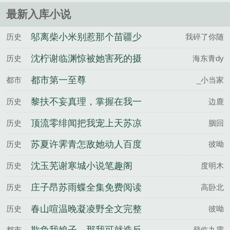
最新入库小说
邬离柴小米别惹那个苗疆少
历史
我碎了你随
年，他病娇又变态百度云
沈柠谢临渊惊被她害死的摄
历史
海东青dy
政王也重生了百度云
都市第一至尊
都市
_小当家
黎扶不妄真理，掌握在我一
历史
边鹿
剑之内百度云
顶流零绯闻把我宠上天苏凉
历史
胭回
楚南佑全文完整版
苏夏许霁青怎敌她动人百度
历史
彼呦
云
沈玉芜谢寒城小说笔趣阁
历史
度明木
庄子昂苏雨蝶全集免费阅读
历史
高卧北
春山喧温晚凝凌野全文完整
历史
彼呦
版
都市
登临九霄