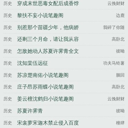
穿成末世恶毒女配后成香饽
历史
云挽财财
饽了姜云檀沈鹤归全文完整
黎扶不妄小说笔趣阁
历史
边鹿
版
别惹那个苗疆少年，他病娇
历史
我碎了你随
又变态邬离柴小米全文完整
还剩三个月命，请让我从容
历史
高卧北
版
赴死庄子昂苏雨蝶全文完整
怎敌她动人苏夏许霁青全文
历史
彼呦
版
完整版
沈知棠伍远征
历史
功夫马铃薯
苏凉楚南佑小说笔趣阁
历史
胭回
庄子昂苏雨蝶小说笔趣阁
历史
高卧北
姜云檀沈鹤归小说笔趣阁
历史
云挽财财
苏夏许霁青
历史
彼呦
宋衾萝宋迦木禁止侵入百度
历史
橦肆