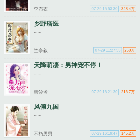
李布衣
07-29 15:53:30
348.4万
乡野痞医
......
兰亭叙
07-29 11:27:55
258万
天降萌凄：男神宠不停！
......
韩汐孟
07-29 18:21:30
218.7万
凤倾九国
......
不朽男男
07-29 16:19:47
145.2万