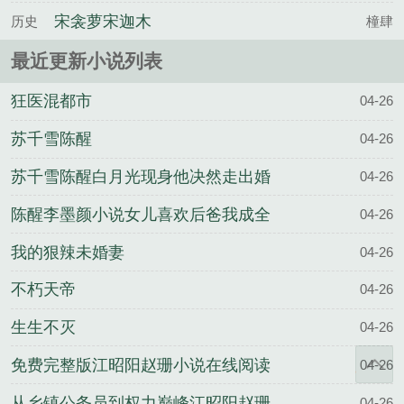
云
宋衾萝宋迦木
历史
橦肆
最近更新小说列表
狂医混都市
04-26
苏千雪陈醒
04-26
苏千雪陈醒白月光现身他决然走出婚
04-26
姻围城
陈醒李墨颜小说女儿喜欢后爸我成全
04-26
他们一家三口
我的狠辣未婚妻
04-26
不朽天帝
04-26
生生不灭
04-26
免费完整版江昭阳赵珊小说在线阅读
04-26
从乡镇公务员到权力巅峰江昭阳赵珊
04-26