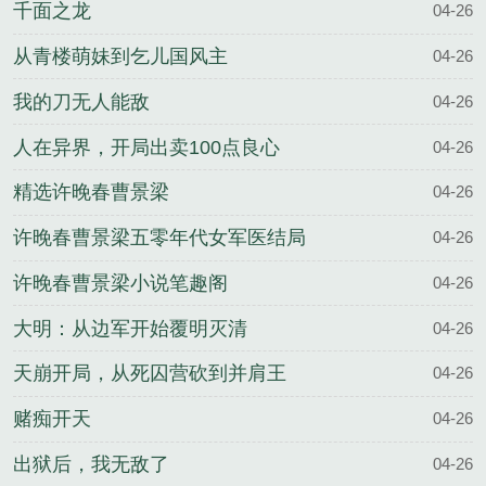
千面之龙
04-26
从青楼萌妹到乞儿国风主
04-26
我的刀无人能敌
04-26
人在异界，开局出卖100点良心
04-26
精选许晚春曹景梁
04-26
许晚春曹景梁五零年代女军医结局
04-26
许晚春曹景梁小说笔趣阁
04-26
大明：从边军开始覆明灭清
04-26
天崩开局，从死囚营砍到并肩王
04-26
赌痴开天
04-26
出狱后，我无敌了
04-26