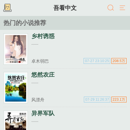
吾看中文
热门的小说推荐
乡村诱惑
......
卓木弱巴
07-27 23:10:25
208.5万
悠然农庄
......
风漂舟
07-29 11:26:37
223.1万
异界军队
......