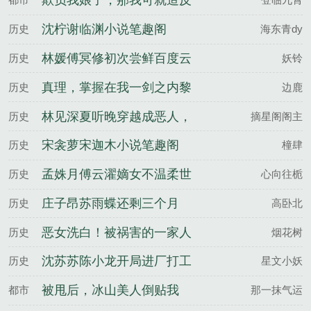
欺负我娘子，那我可就造反
了
沈柠谢临渊小说笔趣阁
历史
海东青dy
林媛傅冥修初次尝鲜百度云
历史
妖铃
真理，掌握在我一剑之内黎
历史
边鹿
扶不妄全文完整版
林见深夏听晚穿越成恶人，
历史
摘星阁阁主
我成了妹妹的救世主百度云
宋衾萝宋迦木小说笔趣阁
历史
橦肆
孟姝月傅云濯嫡女不温柔世
历史
心向往栀
子他超爱百度云
庄子昂苏雨蝶还剩三个月
历史
高卧北
命，请让我从容赴死百度云
恶女洗白！被祸害的一家人
历史
烟花树
有救了陆青青姬如砚全文完
沈苏苏陈小龙开局进厂打工
历史
星文小妖
整版
搅动莞城风云百度云
被甩后，冰山美人倒贴我
都市
那一抹气运