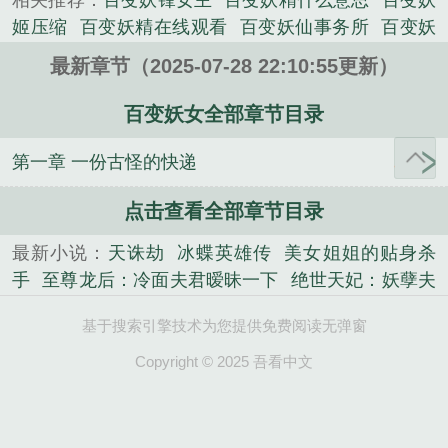
相关推荐：
百变妖锋女主
百变妖精什么意思
百变妖
姬压缩
百变妖精在线观看
百变妖仙事务所
百变妖
锋TXT完本百度资源
百变妖锋全文免费阅读
百变妖
最新章节（2025-07-28 22:10:55更新）
女
百变妖锋TXT完本
百变妖仙
百变妖蜂
百变妖锋
新乐文
百变妖锋精校
百妖异变
百变妖锋TX
百变
百变妖女全部章节目录
神锋
百变妖姬是什么意思
百变妖锋笔趣阁
百变妖
第一章 一份古怪的快递
锋 陈羽
百变妖锋txt
百变妖锋微信云
百变妖女什么
意思
百变妖姬
百变妖男
百变妖锋 不如踢球听书
点击查看全部章节目录
百变妖王罗文
百变歌妖
百变妖姬是谁
百变妖锋 懒
人听书
百变妖锋女主角有几个
百变妖锋笔趣阁最新
最新小说：
天诛劫
冰蝶英雄传
美女姐姐的贴身杀
章节
百变妖姬系列是什么
百变妖碧玉刀
百变妖锋
手
至尊龙后：冷面夫君暧昧一下
绝世天妃：妖孽夫
顶点
百变小妖女
百变妖锋TXT最新章节列表
百变
君太难驯
萌神恋爱学院
重生之异界魔法学院
全球
妖峰
百变妖锋有声
百变妖尊
百变妖锋 不如踢球
基于搜索引擎技术为您提供免费阅读无弹窗
天王系统
宇宙是个计算机
阴阳师如何饲养一只波本
百变妖锋好看吗
百变成妖
百变妖锋TXT
百变妖姬
团子
无限技能之游戏世界
总有刁民逼朕生娃
一宠
Copyright © 2025 吾看中文
专辑不得外传
百变妖妖
百变妖锋百度百科
百变妖
成婚：萌妻乖乖入怀
重生逍遥道
八云家的大少爷
姬是啥
天道之宰
镇妖册
奉旨逃婚
万族王座
硅谷大帝