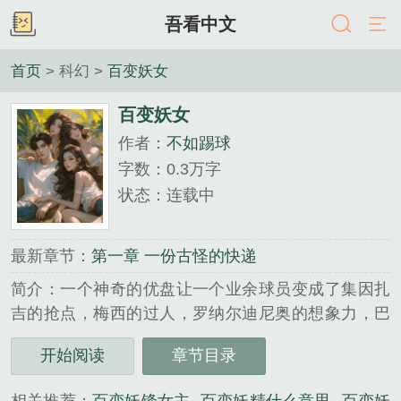
吾看中文
首页
> 科幻 >
百变妖女
百变妖女
作者：
不如踢球
字数：0.3万字
状态：连载中
最新章节：
第一章 一份古怪的快递
简介：一个神奇的优盘让一个业余球员变成了集因扎
吉的抢点，梅西的过人，罗纳尔迪尼奥的想象力，巴
蒂斯图塔的爆射，克洛泽的头球于一身百变妖锋。...
开始阅读
章节目录
《百变妖女》是不如踢球精心创作的科幻类小说。